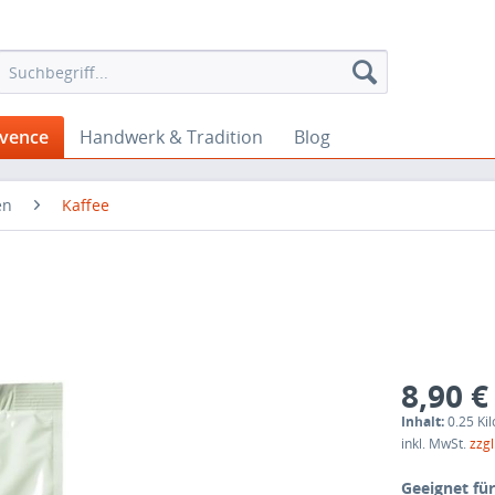
ovence
Handwerk & Tradition
Blog
en
Kaffee
8,90 €
Inhalt:
0.25 Ki
inkl. MwSt.
zzg
Geeignet für