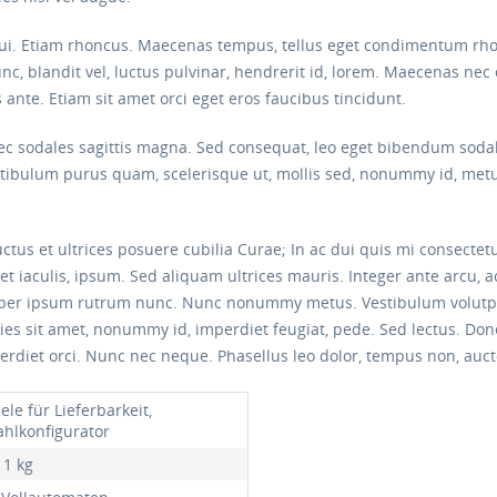
 dui. Etiam rhoncus. Maecenas tempus, tellus eget condimentum rh
blandit vel, luctus pulvinar, hendrerit id, lorem. Maecenas nec 
 ante. Etiam sit amet orci eget eros faucibus tincidunt.
onec sodales sagittis magna. Sed consequat, leo eget bibendum soda
estibulum purus quam, scelerisque ut, mollis sed, nonummy id, metu
ctus et ultrices posuere cubilia Curae; In ac dui quis mi consectet
iet iaculis, ipsum. Sed aliquam ultrices mauris. Integer ante arcu,
rper ipsum rutrum nunc. Nunc nonummy metus. Vestibulum volutpat 
icies sit amet, nonummy id, imperdiet feugiat, pede. Sed lectus. Do
erdiet orci. Nunc nec neque. Phasellus leo dolor, tempus non, auctor
ele für Lieferbarkeit,
hlkonfigurator
 1 kg