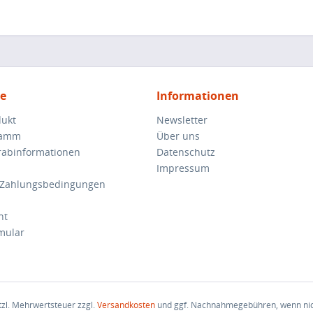
ce
Informationen
dukt
Newsletter
ramm
Über uns
orabinformationen
Datenschutz
Impressum
 Zahlungsbedingungen
ht
mular
etzl. Mehrwertsteuer zzgl.
Versandkosten
und ggf. Nachnahmegebühren, wenn nic