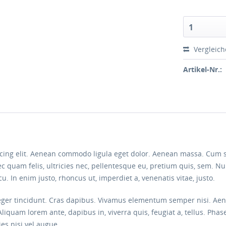
1
Vergleic
Artikel-Nr.:
scing elit. Aenean commodo ligula eget dolor. Aenean massa. Cum 
c quam felis, ultricies nec, pellentesque eu, pretium quis, sem. 
arcu. In enim justo, rhoncus ut, imperdiet a, venenatis vitae, justo.
eger tincidunt. Cras dapibus. Vivamus elementum semper nisi. Aenea
Aliquam lorem ante, dapibus in, viverra quis, feugiat a, tellus. Phas
es nisi vel augue.