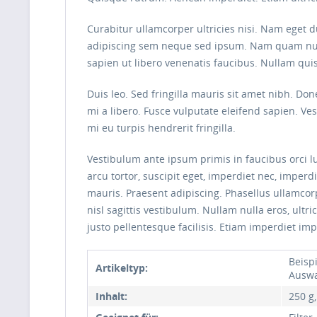
Curabitur ullamcorper ultricies nisi. Nam eget
adipiscing sem neque sed ipsum. Nam quam nunc, 
sapien ut libero venenatis faucibus. Nullam quis
Duis leo. Sed fringilla mauris sit amet nibh. D
mi a libero. Fusce vulputate eleifend sapien. V
mi eu turpis hendrerit fringilla.
Vestibulum ante ipsum primis in faucibus orci lu
arcu tortor, suscipit eget, imperdiet nec, imperd
mauris. Praesent adipiscing. Phasellus ullamco
nisl sagittis vestibulum. Nullam nulla eros, ultr
justo pellentesque facilisis. Etiam imperdiet imp
Beispi
Artikeltyp:
Auswa
Inhalt:
250 g,