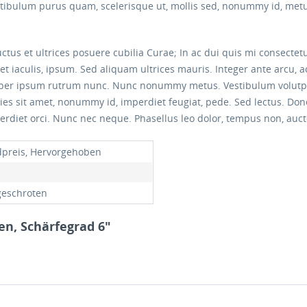
estibulum purus quam, scelerisque ut, mollis sed, nonummy id, metu
ctus et ultrices posuere cubilia Curae; In ac dui quis mi consectet
iet iaculis, ipsum. Sed aliquam ultrices mauris. Integer ante arcu,
rper ipsum rutrum nunc. Nunc nonummy metus. Vestibulum volutpat 
icies sit amet, nonummy id, imperdiet feugiat, pede. Sed lectus. Do
erdiet orci. Nunc nec neque. Phasellus leo dolor, tempus non, auctor
preis, Hervorgehoben
 geschroten
en, Schärfegrad 6"