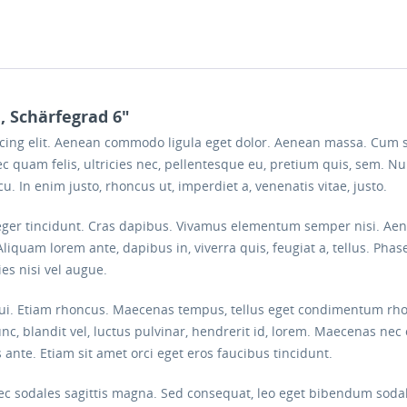
, Schärfegrad 6"
scing elit. Aenean commodo ligula eget dolor. Aenean massa. Cum 
c quam felis, ultricies nec, pellentesque eu, pretium quis, sem. 
arcu. In enim justo, rhoncus ut, imperdiet a, venenatis vitae, justo.
eger tincidunt. Cras dapibus. Vivamus elementum semper nisi. Aenea
Aliquam lorem ante, dapibus in, viverra quis, feugiat a, tellus. Phas
es nisi vel augue.
 dui. Etiam rhoncus. Maecenas tempus, tellus eget condimentum rh
blandit vel, luctus pulvinar, hendrerit id, lorem. Maecenas nec 
 ante. Etiam sit amet orci eget eros faucibus tincidunt.
onec sodales sagittis magna. Sed consequat, leo eget bibendum soda