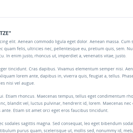
TZE"
scing elit. Aenean commodo ligula eget dolor. Aenean massa. Cum 
c quam felis, ultricies nec, pellentesque eu, pretium quis, sem. 
arcu. In enim justo, rhoncus ut, imperdiet a, venenatis vitae, justo.
eger tincidunt. Cras dapibus. Vivamus elementum semper nisi. Aenea
Aliquam lorem ante, dapibus in, viverra quis, feugiat a, tellus. Phas
es nisi vel augue.
 dui. Etiam rhoncus. Maecenas tempus, tellus eget condimentum rh
blandit vel, luctus pulvinar, hendrerit id, lorem. Maecenas nec 
 ante. Etiam sit amet orci eget eros faucibus tincidunt.
onec sodales sagittis magna. Sed consequat, leo eget bibendum soda
estibulum purus quam, scelerisque ut, mollis sed, nonummy id, metu