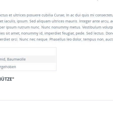
ctus et ultrices posuere cubilia Curae; In ac dui quis mi consectet
iet iaculis, ipsum. Sed aliquam ultrices mauris. Integer ante arcu,
rper ipsum rutrum nunc. Nunc nonummy metus. Vestibulum volutpat 
icies sit amet, nonummy id, imperdiet feugiat, pede. Sed lectus. Do
erdiet orci. Nunc nec neque. Phasellus leo dolor, tempus non, auctor
mid, Baumwolle
rgehoben
MÜTZE"