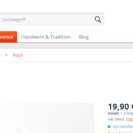
ovence
Handwerk & Tradition
Blog
Fisch
19,90 
Inhalt:
1.3 Kil
inkl. MwSt.
zzg
Versandko