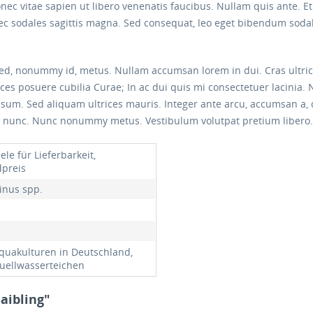
c vitae sapien ut libero venenatis faucibus. Nullam quis ante. Eti
onec sodales sagittis magna. Sed consequat, leo eget bibendum soda
ed, nonummy id, metus. Nullam accumsan lorem in dui. Cras ultricie
ices posuere cubilia Curae; In ac dui quis mi consectetuer lacinia. 
 ipsum. Sed aliquam ultrices mauris. Integer ante arcu, accumsan a,
 nunc. Nunc nonummy metus. Vestibulum volutpat pretium libero. 
ele für Lieferbarkeit,
preis
linus spp.
quakulturen in Deutschland,
uellwasserteichen
aibling"