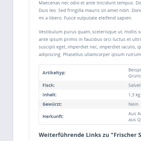
Maecenas nec odio et ante tincidunt tempus. Done
Duis leo. Sed fringilla mauris sit amet nibh. D
mi a libero. Fusce vulputate eleifend sapien.
Vestibulum purus quam, scelerisque ut, mollis s
ante ipsum primis in faucibus orci luctus et ultr
suscipit eget, imperdiet nec, imperdiet iaculis,
adipiscing. Phasellus ullamcorper ipsum rutrum
Beispi
Artikeltyp:
Grund
Fisch:
Salve
Inhalt:
1,3 kg
Gewürzt:
Nein
Aus A
Herkunft:
aus Q
Weiterführende Links zu "Frischer S