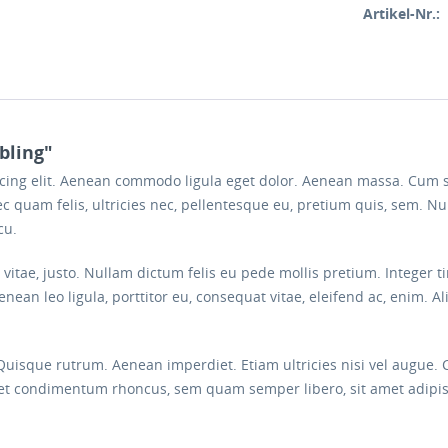
Artikel-Nr.:
bling"
scing elit. Aenean commodo ligula eget dolor. Aenean massa. Cum 
c quam felis, ultricies nec, pellentesque eu, pretium quis, sem. 
cu.
s vitae, justo. Nullam dictum felis eu pede mollis pretium. Intege
nean leo ligula, porttitor eu, consequat vitae, eleifend ac, enim. A
 Quisque rutrum. Aenean imperdiet. Etiam ultricies nisi vel augue. 
eget condimentum rhoncus, sem quam semper libero, sit amet adi