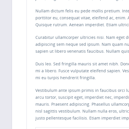
Nullam dictum felis eu pede mollis pretium. Int
porttitor eu, consequat vitae, eleifend ac, enim. 
Quisque rutrum. Aenean imperdiet. Etiam ultrici
Curabitur ullamcorper ultricies nisi. Nam eget
adipiscing sem neque sed ipsum. Nam quam nunc, 
sapien ut libero venenatis faucibus. Nullam quis
Duis leo. Sed fringilla mauris sit amet nibh. D
mi a libero. Fusce vulputate eleifend sapien. V
mi eu turpis hendrerit fringilla.
Vestibulum ante ipsum primis in faucibus orci lu
arcu tortor, suscipit eget, imperdiet nec, imperd
mauris. Praesent adipiscing. Phasellus ullamco
nisl sagittis vestibulum. Nullam nulla eros, ultr
justo pellentesque facilisis. Etiam imperdiet imp