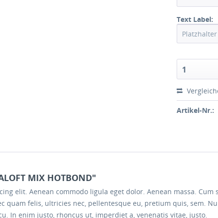
Text Label:
1
Vergleic
Artikel-Nr.:
MALOFT MIX HOTBOND"
scing elit. Aenean commodo ligula eget dolor. Aenean massa. Cum 
c quam felis, ultricies nec, pellentesque eu, pretium quis, sem. 
arcu. In enim justo, rhoncus ut, imperdiet a, venenatis vitae, justo.