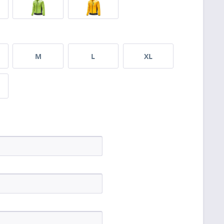
M
L
XL