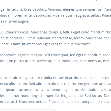
eger tincidunt. Cras dapibus. Vivamus elementum semper nisi. Aenea
Aliquam lorem ante, dapibus in, viverra quis, feugiat a, tellus. Phas
es nisi vel augue.
 dui. Etiam rhoncus. Maecenas tempus, tellus eget condimentum rh
blandit vel, luctus pulvinar, hendrerit id, lorem. Maecenas nec 
 ante. Etiam sit amet orci eget eros faucibus tincidunt.
onec sodales sagittis magna. Sed consequat, leo eget bibendum soda
estibulum purus quam, scelerisque ut, mollis sed, nonummy id, metu
ctus et ultrices posuere cubilia Curae; In ac dui quis mi consectet
iet iaculis, ipsum. Sed aliquam ultrices mauris. Integer ante arcu,
rper ipsum rutrum nunc. Nunc nonummy metus. Vestibulum volutpat 
icies sit amet, nonummy id, imperdiet feugiat, pede. Sed lectus. Do
erdiet orci. Nunc nec neque. Phasellus leo dolor, tempus non, auctor