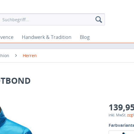
ovence
Handwerk & Tradition
Blog
shion
Herren
HOTBOND
139,95
inkl. MwSt.
zzg
Farbvariant