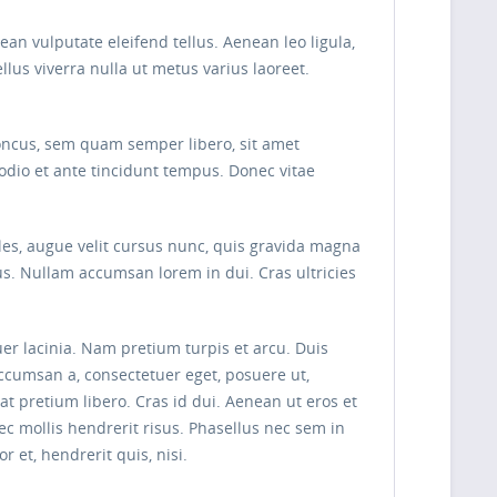
n vulputate eleifend tellus. Aenean leo ligula,
ellus viverra nulla ut metus varius laoreet.
oncus, sem quam semper libero, sit amet
odio et ante tincidunt tempus. Donec vitae
les, augue velit cursus nunc, quis gravida magna
s. Nullam accumsan lorem in dui. Cras ultricies
uer lacinia. Nam pretium turpis et arcu. Duis
 accumsan a, consectetuer eget, posuere ut,
pretium libero. Cras id dui. Aenean ut eros et
nec mollis hendrerit risus. Phasellus nec sem in
 et, hendrerit quis, nisi.