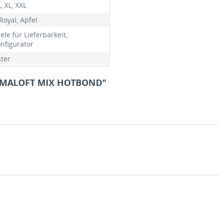
L, XL, XXL
Royal, Apfel
ele für Lieferbarkeit,
onfigurator
ster
PRIMALOFT MIX HOTBOND"