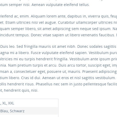
tum semper nisi. Aenean vulputate eleifend tellus.
eleifend ac, enim. Aliquam lorem ante, dapibus in, viverra quis, feug
t. Etiam ultricies nisi vel augue. Curabitur ullamcorper ultricies 
uam semper libero, sit amet adipiscing sem neque sed ipsum. Nam
tincidunt tempus. Donec vitae sapien ut libero venenatis faucibus.
. Duis leo. Sed fringilla mauris sit amet nibh. Donec sodales sagit
magna mi a libero. Fusce vulputate eleifend sapien. Vestibulum pu
tricies mi eu turpis hendrerit fringilla. Vestibulum ante ipsum prim
inia. Nam pretium turpis et arcu. Duis arcu tortor, suscipit eget, i
umsan a, consectetuer eget, posuere ut, mauris. Praesent adipisci
 libero. Cras id dui. Aenean ut eros et nisl sagittis vestibulum. 
llis hendrerit risus. Phasellus nec sem in justo pellentesque facil
, hendrerit quis, nisi.
L, XL, XXL
 Blau, Schwarz