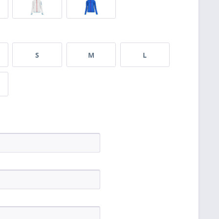
S
M
L