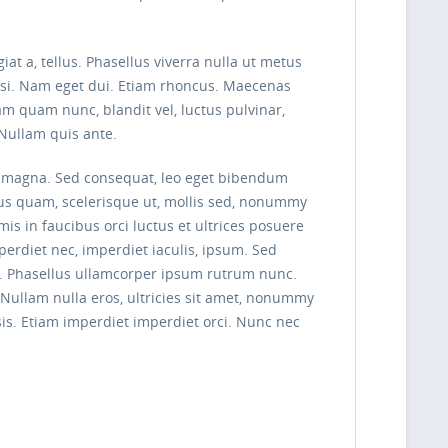
iat a, tellus. Phasellus viverra nulla ut metus
nisi. Nam eget dui. Etiam rhoncus. Maecenas
 quam nunc, blandit vel, luctus pulvinar,
 Nullam quis ante.
tis magna. Sed consequat, leo eget bibendum
rus quam, scelerisque ut, mollis sed, nonummy
is in faucibus orci luctus et ultrices posuere
mperdiet nec, imperdiet iaculis, ipsum. Sed
ng. Phasellus ullamcorper ipsum rutrum nunc.
Nullam nulla eros, ultricies sit amet, nonummy
isis. Etiam imperdiet imperdiet orci. Nunc nec