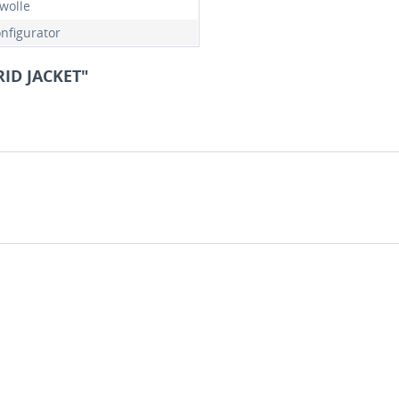
wolle
onfigurator
RID JACKET"