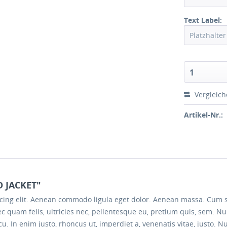
Text Label:
1
Vergleic
Artikel-Nr.:
D JACKET"
scing elit. Aenean commodo ligula eget dolor. Aenean massa. Cum 
c quam felis, ultricies nec, pellentesque eu, pretium quis, sem. 
 arcu. In enim justo, rhoncus ut, imperdiet a, venenatis vitae, justo.