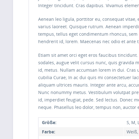
Integer tincidunt. Cras dapibus. Vivamus elemen
Aenean leo ligula, porttitor eu, consequat vitae, 
varius laoreet. Quisque rutrum. Aenean imperdie
tempus, tellus eget condimentum rhoncus, sem q
hendrerit id, lorem. Maecenas nec odio et ante 
Etiam sit amet orci eget eros faucibus tincidunt
sodales, augue velit cursus nunc, quis gravida 
id, metus. Nullam accumsan lorem in dui. Cras ul
cubilia Curae; In ac dui quis mi consectetuer lac
aliquam ultrices mauris. Integer ante arcu, acc
Nunc nonummy metus. Vestibulum volutpat pretium
id, imperdiet feugiat, pede. Sed lectus. Donec mo
neque. Phasellus leo dolor, tempus non, auctor et
Größe:
S, M, 
Farbe:
Weiß,