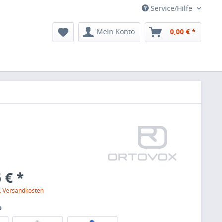
Service/Hilfe
Mein Konto
0,00 € *
 € *
l. Versandkosten
e