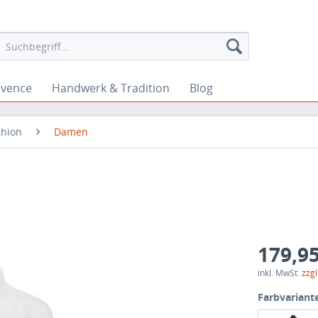
ovence
Handwerk & Tradition
Blog
shion
Damen
179,95
inkl. MwSt.
zzg
Farbvariant