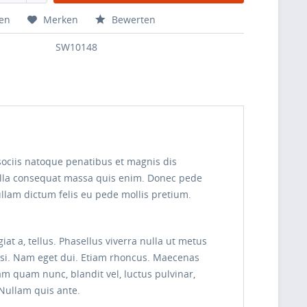
hen
Merken
Bewerten
SW10148
sociis natoque penatibus et magnis dis
Nulla consequat massa quis enim. Donec pede
 Nullam dictum felis eu pede mollis pretium.
iat a, tellus. Phasellus viverra nulla ut metus
nisi. Nam eget dui. Etiam rhoncus. Maecenas
 quam nunc, blandit vel, luctus pulvinar,
 Nullam quis ante.