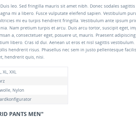
. Duis leo. Sed fringilla mauris sit amet nibh. Donec sodales sagit
magna mi a libero. Fusce vulputate eleifend sapien. Vestibulum pu
tricies mi eu turpis hendrerit fringilla. Vestibulum ante ipsum prim
inia. Nam pretium turpis et arcu. Duis arcu tortor, suscipit eget, i
umsan a, consectetuer eget, posuere ut, mauris. Praesent adipisci
 libero. Cras id dui. Aenean ut eros et nisl sagittis vestibulum. 
llis hendrerit risus. Phasellus nec sem in justo pellentesque facil
, hendrerit quis, nisi.
L, XL, XXL
rz
wolle, Nylon
ardkonfigurator
BRID PANTS MEN"