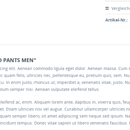
Vergleic
Artikel-Nr.:
ID PANTS MEN"
scing elit. Aenean commodo ligula eget dolor. Aenean massa. Cum 
c quam felis, ultricies nec, pellentesque eu, pretium quis, sem. 
 arcu. In enim justo, rhoncus ut, imperdiet a, venenatis vitae, justo.
tum semper nisi. Aenean vulputate eleifend tellus.
eleifend ac, enim. Aliquam lorem ante, dapibus in, viverra quis, feug
t. Etiam ultricies nisi vel augue. Curabitur ullamcorper ultricies 
uam semper libero, sit amet adipiscing sem neque sed ipsum. Nam
tincidunt tempus. Donec vitae sapien ut libero venenatis faucibus.