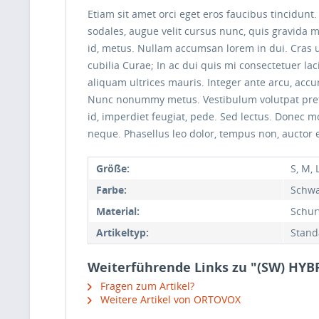
Etiam sit amet orci eget eros faucibus tincidunt
sodales, augue velit cursus nunc, quis gravida 
id, metus. Nullam accumsan lorem in dui. Cras ul
cubilia Curae; In ac dui quis mi consectetuer lac
aliquam ultrices mauris. Integer ante arcu, acc
Nunc nonummy metus. Vestibulum volutpat pretium
id, imperdiet feugiat, pede. Sed lectus. Donec mo
neque. Phasellus leo dolor, tempus non, auctor et
Größe:
S, M, 
Farbe:
Schwa
Material:
Schur
Artikeltyp:
Stand
Weiterführende Links zu "(SW) HY
Fragen zum Artikel?
Weitere Artikel von ORTOVOX