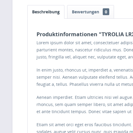
Beschreibung
Bewertungen
0
Produktinformationen "TYROLIA LR
Lorem ipsum dolor sit amet, consectetuer adipi
parturient montes, nascetur ridiculus mus. Done
justo, fringilla vel, aliquet nec, vulputate eget, ar
In enim justo, rhoncus ut, imperdiet a, venenati
semper nisi. Aenean vulputate eleifend tellus. Ae
feugiat a, tellus. Phasellus viverra nulla ut met
Aenean imperdiet. Etiam ultricies nisi vel augu
rhoncus, sem quam semper libero, sit amet adip
et ante tincidunt tempus. Donec vitae sapien ut 
Etiam sit amet orci eget eros faucibus tincidunt
sodales, augue velit cursus nunc, quis gravida 