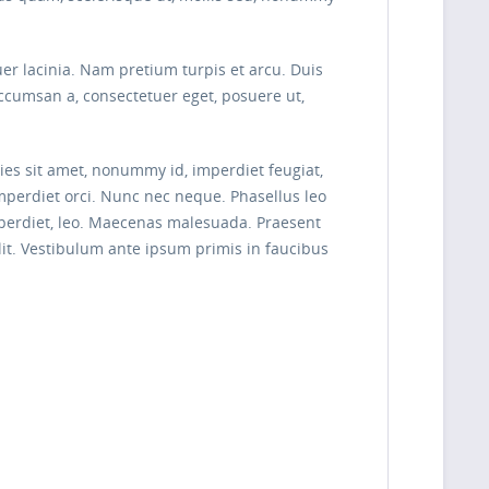
uer lacinia. Nam pretium turpis et arcu. Duis
 accumsan a, consectetuer eget, posuere ut,
cies sit amet, nonummy id, imperdiet feugiat,
imperdiet orci. Nunc nec neque. Phasellus leo
imperdiet, leo. Maecenas malesuada. Praesent
lit. Vestibulum ante ipsum primis in faucibus