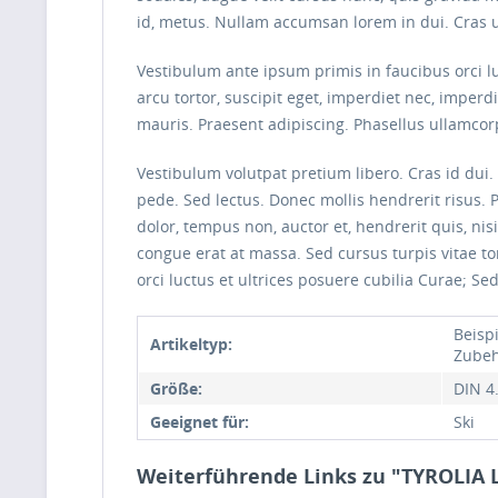
id, metus. Nullam accumsan lorem in dui. Cras ult
Vestibulum ante ipsum primis in faucibus orci lu
arcu tortor, suscipit eget, imperdiet nec, imperd
mauris. Praesent adipiscing. Phasellus ullam
Vestibulum volutpat pretium libero. Cras id dui. 
pede. Sed lectus. Donec mollis hendrerit risus. 
dolor, tempus non, auctor et, hendrerit quis, ni
congue erat at massa. Sed cursus turpis vitae t
orci luctus et ultrices posuere cubilia Curae; Sed
Beispi
Artikeltyp:
Zubeh
Größe:
DIN 4
Geeignet für:
Ski
Weiterführende Links zu "TYROLIA 