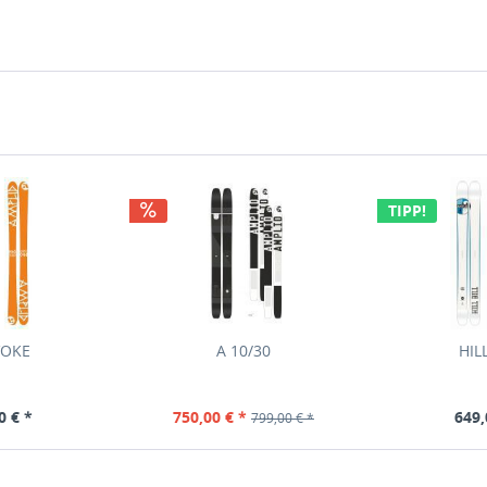
TIPP!
VOKE
A 10/30
HIL
0 € *
750,00 € *
649,
799,00 € *