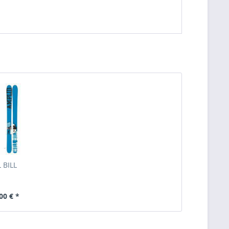
L BILL
00 € *