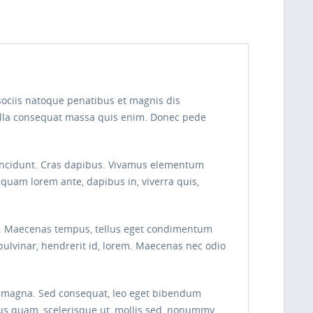
sociis natoque penatibus et magnis dis
Nulla consequat massa quis enim. Donec pede
r tincidunt. Cras dapibus. Vivamus elementum
liquam lorem ante, dapibus in, viverra quis,
cus. Maecenas tempus, tellus eget condimentum
ulvinar, hendrerit id, lorem. Maecenas nec odio
tis magna. Sed consequat, leo eget bibendum
rus quam, scelerisque ut, mollis sed, nonummy