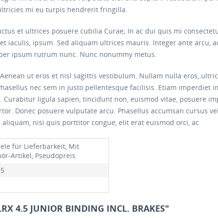
ricies mi eu turpis hendrerit fringilla.
ctus et ultrices posuere cubilia Curae; In ac dui quis mi consectet
iet iaculis, ipsum. Sed aliquam ultrices mauris. Integer ante arcu,
corper ipsum rutrum nunc. Nunc nonummy metus.
Aenean ut eros et nisl sagittis vestibulum. Nullam nulla eros, ultri
Phasellus nec sem in justo pellentesque facilisis. Etiam imperdiet 
si. Curabitur ligula sapien, tincidunt non, euismod vitae, posuere 
ortor. Donec posuere vulputate arcu. Phasellus accumsan cursus ve
 aliquam, nisi quis porttitor congue, elit erat euismod orci, ac
ele für Lieferbarkeit, Mit
ör-Artikel, Pseudopreis
.5
LRX 4.5 JUNIOR BINDING INCL. BRAKES"