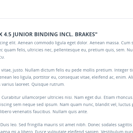
X 4.5 JUNIOR BINDING INCL. BRAKES"
scing elit. Aenean commodo ligula eget dolor. Aenean massa. Cum 
c quam felis, ultricies nec, pellentesque eu, pretium quis, sem. 
cu.
s vitae, justo. Nullam dictum felis eu pede mollis pretium. Intege
nean leo ligula, porttitor eu, consequat vitae, eleifend ac, enim. A
us varius laoreet. Quisque rutrum.
e. Curabitur ullamcorper ultricies nisi. Nam eget dui. Etiam rhon
iscing sem neque sed ipsum. Nam quam nunc, blandit vel, luctus p
libero venenatis faucibus. Nullam quis ante.
. Duis leo. Sed fringilla mauris sit amet nibh. Donec sodales sagit
magna mi a libero. Fusce vulputate eleifend sapien. Vestibulum pu