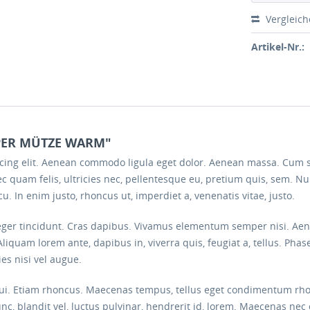
Vergleic
Artikel-Nr.:
PER MÜTZE WARM"
scing elit. Aenean commodo ligula eget dolor. Aenean massa. Cum 
c quam felis, ultricies nec, pellentesque eu, pretium quis, sem. 
arcu. In enim justo, rhoncus ut, imperdiet a, venenatis vitae, justo.
eger tincidunt. Cras dapibus. Vivamus elementum semper nisi. Aenea
Aliquam lorem ante, dapibus in, viverra quis, feugiat a, tellus. Phas
es nisi vel augue.
 dui. Etiam rhoncus. Maecenas tempus, tellus eget condimentum rh
blandit vel, luctus pulvinar, hendrerit id, lorem. Maecenas nec 