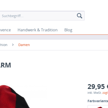
ovence
Handwerk & Tradition
Blog
shion
Damen
ARM
29,95 
inkl. MwSt.
zzg
Farbvariant