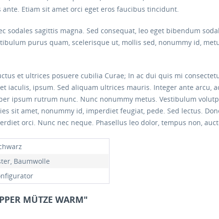
 ante. Etiam sit amet orci eget eros faucibus tincidunt.
onec sodales sagittis magna. Sed consequat, leo eget bibendum soda
estibulum purus quam, scelerisque ut, mollis sed, nonummy id, metu
ctus et ultrices posuere cubilia Curae; In ac dui quis mi consectet
iet iaculis, ipsum. Sed aliquam ultrices mauris. Integer ante arcu,
rper ipsum rutrum nunc. Nunc nonummy metus. Vestibulum volutpat 
icies sit amet, nonummy id, imperdiet feugiat, pede. Sed lectus. Do
erdiet orci. Nunc nec neque. Phasellus leo dolor, tempus non, auctor
Schwarz
ster, Baumwolle
onfigurator
TOPPER MÜTZE WARM"