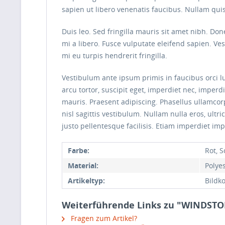
sapien ut libero venenatis faucibus. Nullam quis
Duis leo. Sed fringilla mauris sit amet nibh. D
mi a libero. Fusce vulputate eleifend sapien. V
mi eu turpis hendrerit fringilla.
Vestibulum ante ipsum primis in faucibus orci lu
arcu tortor, suscipit eget, imperdiet nec, imperd
mauris. Praesent adipiscing. Phasellus ullamco
nisl sagittis vestibulum. Nullam nulla eros, ultr
justo pellentesque facilisis. Etiam imperdiet imp
Farbe:
Rot, 
Material:
Polye
Artikeltyp:
Bildk
Weiterführende Links zu "WINDS
Fragen zum Artikel?