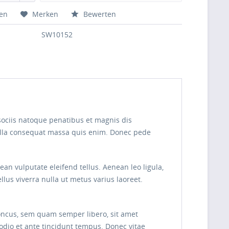
hen
Merken
Bewerten
SW10152
sociis natoque penatibus et magnis dis
Nulla consequat massa quis enim. Donec pede
n vulputate eleifend tellus. Aenean leo ligula,
ellus viverra nulla ut metus varius laoreet.
oncus, sem quam semper libero, sit amet
odio et ante tincidunt tempus. Donec vitae