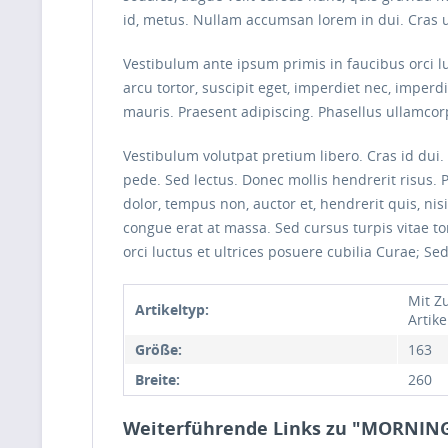
id, metus. Nullam accumsan lorem in dui. Cras ult
Vestibulum ante ipsum primis in faucibus orci lu
arcu tortor, suscipit eget, imperdiet nec, imperd
mauris. Praesent adipiscing. Phasellus ullam
Vestibulum volutpat pretium libero. Cras id dui. 
pede. Sed lectus. Donec mollis hendrerit risus. 
dolor, tempus non, auctor et, hendrerit quis, ni
congue erat at massa. Sed cursus turpis vitae t
orci luctus et ultrices posuere cubilia Curae; Sed
Mit Z
Artikeltyp:
Artike
Größe:
163
Breite:
260
Weiterführende Links zu "MORNIN