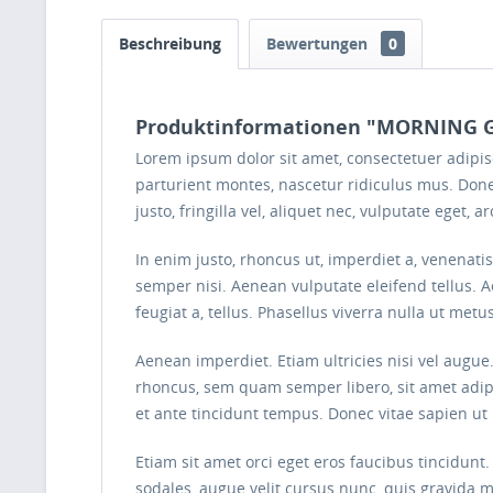
Beschreibung
Bewertungen
0
Produktinformationen "MORNING 
Lorem ipsum dolor sit amet, consectetuer adipi
parturient montes, nascetur ridiculus mus. Done
justo, fringilla vel, aliquet nec, vulputate eget, ar
In enim justo, rhoncus ut, imperdiet a, venenati
semper nisi. Aenean vulputate eleifend tellus. Ae
feugiat a, tellus. Phasellus viverra nulla ut met
Aenean imperdiet. Etiam ultricies nisi vel augu
rhoncus, sem quam semper libero, sit amet adip
et ante tincidunt tempus. Donec vitae sapien ut 
Etiam sit amet orci eget eros faucibus tincidunt
sodales, augue velit cursus nunc, quis gravida 