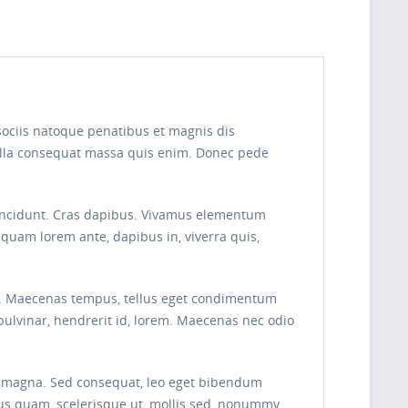
sociis natoque penatibus et magnis dis
Nulla consequat massa quis enim. Donec pede
r tincidunt. Cras dapibus. Vivamus elementum
liquam lorem ante, dapibus in, viverra quis,
cus. Maecenas tempus, tellus eget condimentum
ulvinar, hendrerit id, lorem. Maecenas nec odio
tis magna. Sed consequat, leo eget bibendum
rus quam, scelerisque ut, mollis sed, nonummy