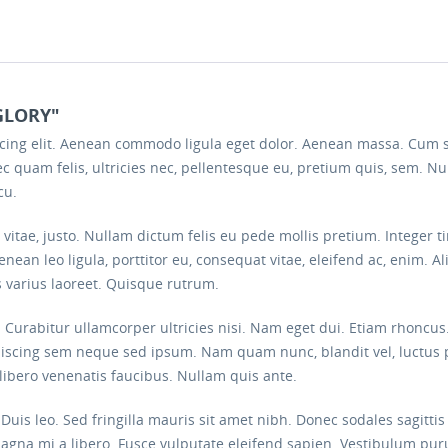
GLORY"
scing elit. Aenean commodo ligula eget dolor. Aenean massa. Cum 
c quam felis, ultricies nec, pellentesque eu, pretium quis, sem. 
cu.
s vitae, justo. Nullam dictum felis eu pede mollis pretium. Intege
nean leo ligula, porttitor eu, consequat vitae, eleifend ac, enim. A
us varius laoreet. Quisque rutrum.
e. Curabitur ullamcorper ultricies nisi. Nam eget dui. Etiam rhon
iscing sem neque sed ipsum. Nam quam nunc, blandit vel, luctus p
libero venenatis faucibus. Nullam quis ante.
. Duis leo. Sed fringilla mauris sit amet nibh. Donec sodales sagit
magna mi a libero. Fusce vulputate eleifend sapien. Vestibulum pu