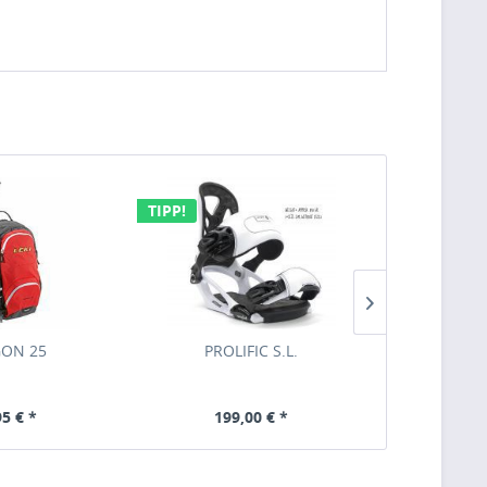
TIPP!
ON 25
PROLIFIC S.L.
BALA
95 € *
199,00 € *
269,00 