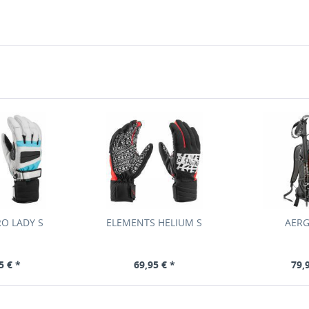
RO LADY S
ELEMENTS HELIUM S
AERG
5 € *
69,95 € *
79,