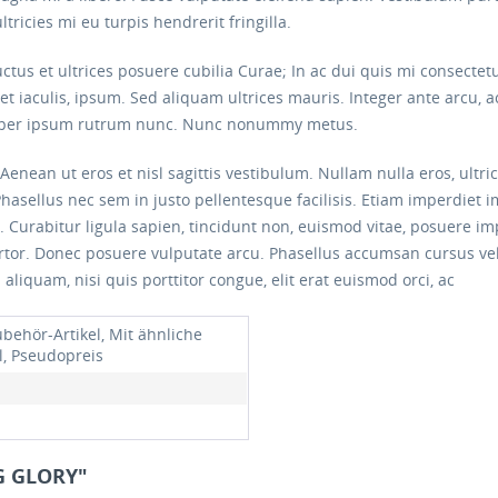
ricies mi eu turpis hendrerit fringilla.
ctus et ultrices posuere cubilia Curae; In ac dui quis mi consectet
iet iaculis, ipsum. Sed aliquam ultrices mauris. Integer ante arcu,
corper ipsum rutrum nunc. Nunc nonummy metus.
Aenean ut eros et nisl sagittis vestibulum. Nullam nulla eros, ultri
Phasellus nec sem in justo pellentesque facilisis. Etiam imperdiet 
si. Curabitur ligula sapien, tincidunt non, euismod vitae, posuere 
ortor. Donec posuere vulputate arcu. Phasellus accumsan cursus ve
 aliquam, nisi quis porttitor congue, elit erat euismod orci, ac
ubehör-Artikel, Mit ähnliche
l, Pseudopreis
G GLORY"