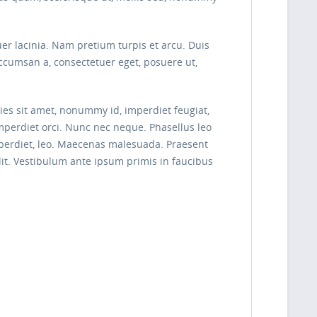
uer lacinia. Nam pretium turpis et arcu. Duis
 accumsan a, consectetuer eget, posuere ut,
cies sit amet, nonummy id, imperdiet feugiat,
imperdiet orci. Nunc nec neque. Phasellus leo
imperdiet, leo. Maecenas malesuada. Praesent
lit. Vestibulum ante ipsum primis in faucibus